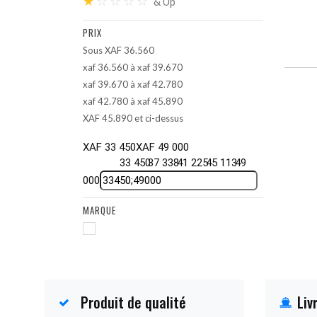
★
☆
☆
☆
☆
& Up
PRIX
Sous XAF 36.560
xaf 36.560 à xaf 39.670
xaf 39.670 à xaf 42.780
xaf 42.780 à xaf 45.890
XAF 45.890 et ci-dessus
XAF 33 450
XAF 49 000
33 450
37 338
41 225
45 113
49
000
MARQUE
Produit de qualité
Liv