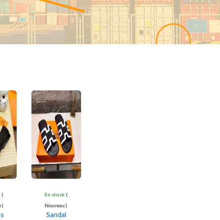
k
(
En stock
(
 )
Nouveau )
es
Sandal