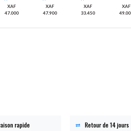
Hermes
Hermes
Hermes
XAF
XAF
XAF
XAF
47.000
47.900
33.450
49.00
Ajouter
Ajouter
Ajouter
Ajou
au panier
au panier
au panier
au pan
raison rapide
Retour de 14 jours