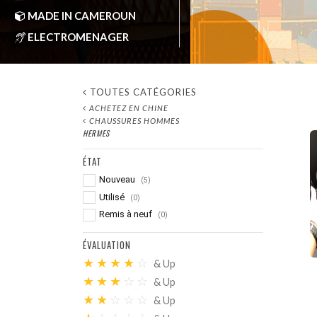
MADE IN CAMEROUN
ELECTROMENAGER
AFOMA-CM
by
Oct 22,
TOUTES CATÉGORIES
ACHETEZ EN CHINE
CHAUSSURES HOMMES
HERMES
ÉTAT
Nouveau
(5)
Utilisé
(0)
Remis à neuf
(0)
ÉVALUATION
★
★
★
★
☆
& Up
★
★
★
☆
☆
& Up
★
★
☆
☆
☆
& Up