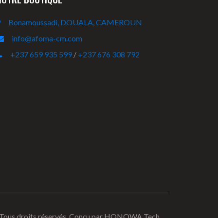
Bonamoussadi, DOUALA, CAMEROUN
info@afoma-cm.com
+237 659 935 599
/
+237 676 308 792
s droits réservés. Conçu par
HONOWA Tech.