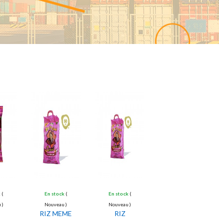
AFOMA-CM
by
Oct 22, 2023
k
(
En stock
(
En stock
(
 )
Nouveau )
Nouveau )
RIZ MEME
RIZ