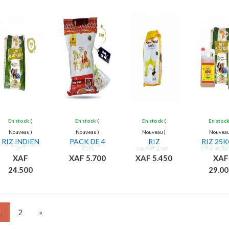
En stock
(
En stock
(
En stock
(
En stoc
Nouveau )
Nouveau )
Nouveau )
Nouveau
RIZ INDIEN
PACK DE 4
RIZ
RIZ 25K
5%
RIZ
PARFUME -
SPAGHE
XAF
XAF 5.700
XAF 5.450
XAF
BRISURE
PARFUME
ROYAL
5 KG 
LUNE
LONG
FEAST
HUILES 
24.500
29.00
D'AFRIQUE
GRAIN
EVERYDAY -
Ajouter
Ajouter
Ajouter
Ajou
- 50KG
MEME - 1KG
LONG
au panier
au panier
au panier
au pan
05
GRAIN - 5
KG
1
2
»