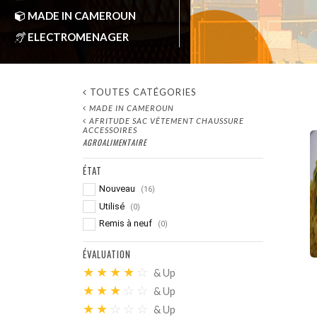
MADE IN CAMEROUN
ELECTROMENAGER
AFOMA-CM
by
Oct 22, 2023
TOUTES CATÉGORIES
MADE IN CAMEROUN
AFRITUDE SAC VÊTEMENT CHAUSSURE
ACCESSOIRES
AGROALIMENTAIRE
ÉTAT
Nouveau
(16)
Utilisé
(0)
Remis à neuf
(0)
ÉVALUATION
★
★
★
★
☆
& Up
★
★
★
☆
☆
& Up
★
★
☆
☆
☆
& Up