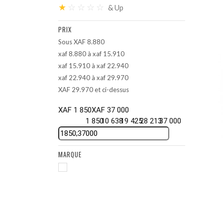
★
☆
☆
☆
☆
& Up
PRIX
Sous XAF 8.880
xaf 8.880 à xaf 15.910
xaf 15.910 à xaf 22.940
xaf 22.940 à xaf 29.970
XAF 29.970 et ci-dessus
XAF 1 850
XAF 37 000
1 850
10 638
19 425
28 213
37 000
MARQUE