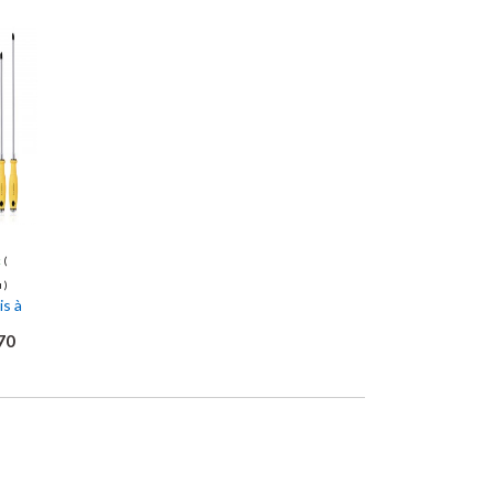
k
(
 )
is à
70
que
ter
ier