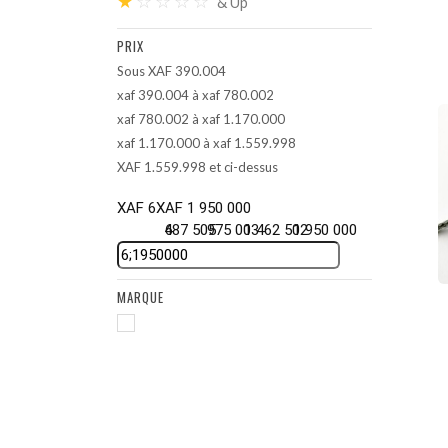
★
☆
☆
☆
☆
& Up
PRIX
Sous XAF 390.004
xaf 390.004 à xaf 780.002
xaf 780.002 à xaf 1.170.000
xaf 1.170.000 à xaf 1.559.998
XAF 1.559.998 et ci-dessus
XAF 6
XAF 1 950 000
487 505
6
975 003
1 462 502
1 950 000
MARQUE