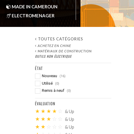
MADE IN CAMEROUN
ELECTROMENAGER
, 2023
TOUTES CATÉGORIES
ACHETEZ EN CHINE
MATÉRIAUX DE CONSTRUCTION
OUTILS NON ÉLECTRIQUE
ÉTAT
Nouveau
(16)
Utilisé
(0)
Remis à neuf
(0)
ÉVALUATION
★
★
★
★
☆
& Up
★
★
★
☆
☆
& Up
★
★
☆
☆
☆
& Up