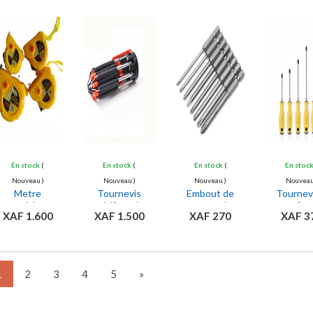
En stock
(
En stock
(
En stock
(
En stoc
Nouveau )
Nouveau )
Nouveau )
Nouveau
Metre
Tournevis
Embout de
Tournev
reglabe
multifonctions
tournevis
tête
XAF 1.600
XAF 1.500
XAF 270
XAF 3
8 en 1
magnéti
Ajouter
Ajouter
Ajouter
Ajou
au panier
au panier
au panier
au pan
1
2
3
4
5
»