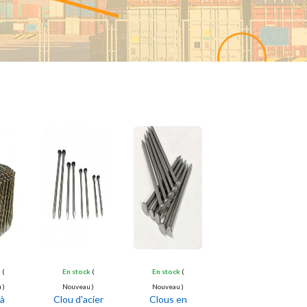
AFOMA-CM
by
Oct 22, 2023
k
(
En stock
(
En stock
(
 )
Nouveau )
Nouveau )
 à
Clou d'acier
Clous en