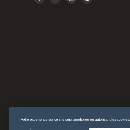
Votre expérience sur ce site sera améliorée en autorisant les cookies
Politique de confidentialité
Politique de reto