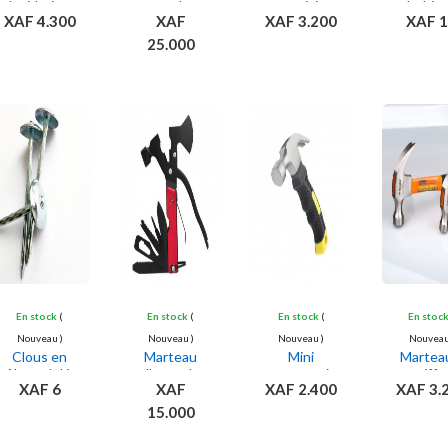
lapidation
pare-choc
menuisier,
bobin
XAF 4.300
XAF
XAF 3.200
XAF 
en cuivre
25.000
Ajouter
Ajouter
Ajouter
Ajou
au panier
au panier
au panier
au pan
En stock
(
En stock
(
En stock
(
En stoc
Nouveau )
Nouveau )
Nouveau )
Nouveau
Clous en
Marteau
Mini
Martea
tôle ondulée
d'axes de
marteau à
griffe
XAF 6
XAF
XAF 2.400
XAF 3.
survie
griffe
15.000
Ajouter
Ajouter
Ajouter
Ajou
au panier
au panier
au panier
au pan