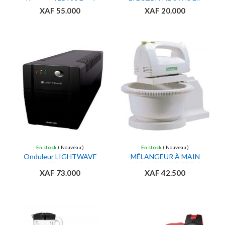
Kenwood FP190 Food
ELECTRIAUE SANS FIL
XAF 55.000
XAF 20.000
Processor 600 watt
1.7L ACIER
,blanc en plastique
INOXYDABLE GEEPAS
GK5449
Ajouter au panier
Ajouter au panier
En stock
( Nouveau )
En stock
( Nouveau )
Onduleur LIGHTWAVE
MÉLANGEUR À MAIN
1000VA- Noir
AVEC SUPPORT ET BOL
XAF 73.000
XAF 42.500
Ajouter au panier
Ajouter au panier