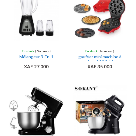
En stock
( Nouveau )
En stock
( Nouveau )
Mélangeur 3-En-1
gaufrier mini machine à
gaufres 4,80 3,46 en
XAF 27.000
XAF 35.000
acier inoxydable 350 w -
fabricant de gâteaux
électriques pour crêpes,
biscuits,[A169]
Ajouter au panier
Ajouter au panier