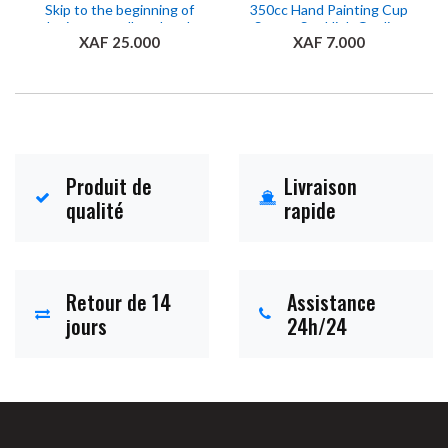
Skip to the beginning of
350cc Hand Painting Cup
the images gallery Jeu de
Saucer Set High Quality
XAF 25.000
XAF 7.000
vaisselle (Dinnerware
Cheap Stoneware Cup
set) - 49 pièces - En
And Saucer For Daily Use
porcelaine
Ajouter au panier
Ajouter au panier
Produit de
Livraison
qualité
rapide
Retour de 14
Assistance
jours
24h/24