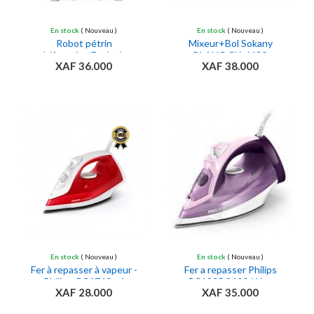
En stock
( Nouveau )
En stock
( Nouveau )
Robot pétrin
Mixeur+Bol Sokany
multifonction Evolution -
BLANC CX-6620
XAF 36.000
XAF 38.000
1000W - Noir
Ajouter au panier
Ajouter au panier
En stock
( Nouveau )
En stock
( Nouveau )
Fer à repasser à vapeur -
Fer a repasser Philips
Philips GC1742 - 4
GC1905 2400-Watt
XAF 28.000
XAF 35.000
réglages - 2000 W
blanc violet