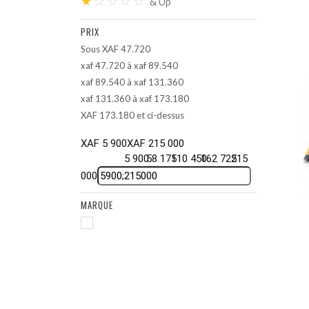
★
☆
☆
☆
☆
& Up
PRIX
Sous XAF 47.720
xaf 47.720 à xaf 89.540
xaf 89.540 à xaf 131.360
xaf 131.360 à xaf 173.180
XAF 173.180 et ci-dessus
XAF 5 900
XAF 215 000
5 900
58 175
110 450
162 725
215
000
MARQUE