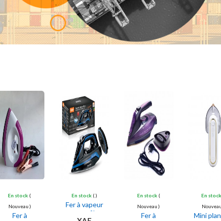
En stock
(
En stock
( )
En stock
(
En stoc
Fer à vapeur
Nouveau )
Nouveau )
Nouveau
sans fil
Fer à
Fer à
Mini pla
XAF