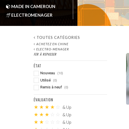
MADE IN CAMEROUN
ELECTROMENAGER
AFOMA-CM
by
Oct 22, 2023
TOUTES CATÉGORIES
ACHETEZ EN CHINE
ELECTRO-MENAGER
FER À REPASSER
ÉTAT
Nouveau
(10)
Utilisé
(0)
Remis à neuf
(0)
ÉVALUATION
★
★
★
★
☆
& Up
★
★
★
☆
☆
& Up
★
★
☆
☆
☆
& Up