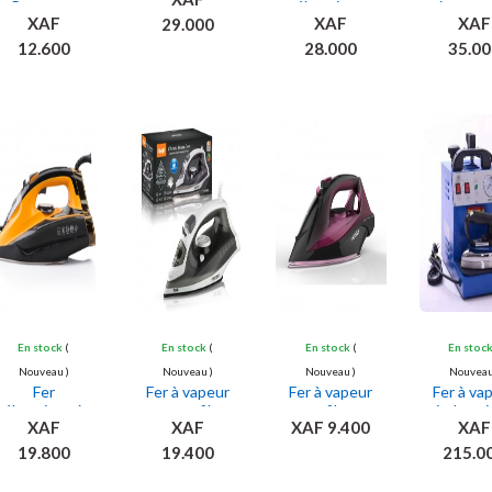
Repasser
électrique
à repas
XAF
XAF
XAF
29.000
Solaire
multifonction
électri
2400w
sans fi
12.600
28.000
35.00
Ajouter
Ajouter
Ajouter
Ajou
au panier
au panier
au panier
au pan
En stock
(
En stock
(
En stock
(
En stoc
Nouveau )
Nouveau )
Nouveau )
Nouveau
Fer
Fer à vapeur
Fer à vapeur
Fer à va
électrique à
sans fil
sans fil pour
industri
XAF
XAF
XAF 9.400
XAF
vapeur
vêtements
portable
19.800
19.400
215.0
Ajouter
Ajouter
Ajouter
Ajou
au panier
au panier
au panier
au pan