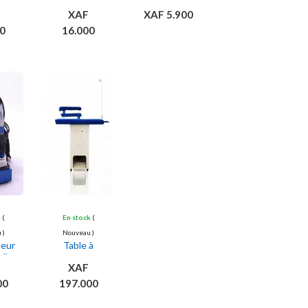
ser
voyage
repasser
XAF
XAF 5.900
que
intelligent
électriques
l
et Portable
0
16.000
ter
Ajouter
Ajouter
ier
au panier
au panier
k
(
En stock
(
 )
Nouveau )
peur
Table à
elle
repasser
XAF
multifonctionnelle
00
197.000
ter
Ajouter
ier
au panier