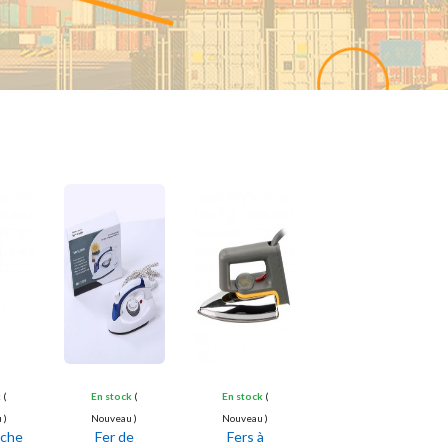
AFOMA-
by
k
(
En stock
(
En stock
(
 )
Nouveau )
Nouveau )
nche
Fer de
Fers à