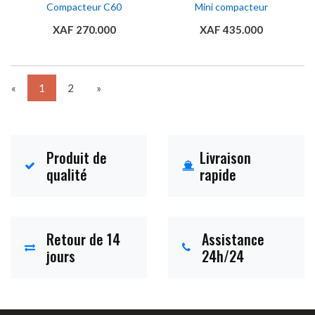
Compacteur C60
Mini compacteur
XAF 270.000
XAF 435.000
Ajouter au panier
Ajouter au panier
«
1
2
»
Produit de
Livraison
qualité
rapide
Retour de 14
Assistance
jours
24h/24