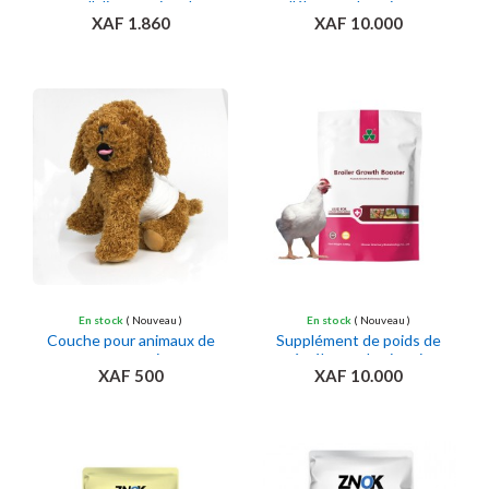
pour l'alimentation des
d'élevage de poissons
XAF 1.860
XAF 10.000
volailles
Ajouter au panier
Ajouter au panier
En stock
( Nouveau )
En stock
( Nouveau )
Couche pour animaux de
Supplément de poids de
compagnie
prémélange de vitamine
XAF 500
XAF 10.000
C
Ajouter au panier
Ajouter au panier