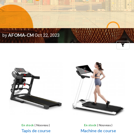
OMA-CM
AF
Oct 22, 2023
by
Filters
En stock
( Nouveau )
En stock
( Nouveau )
Tapis de course
Machine de course