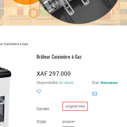
AFOMA-CM
by
Oct 22, 2023
ur Cuisinière à Gaz
Brûleur Cuisinière à Gaz
XAF 297.000
Disponibilité:
En stock
État:
Nouveau
original new
Gender:
Style:
propre
propre