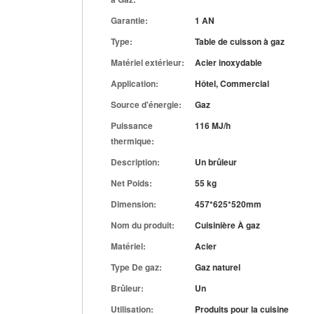
Garantie:
1 AN
Type:
Table de cuisson à gaz
Matériel extérieur:
Acier inoxydable
Application:
Hôtel, Commercial
Source d'énergie:
Gaz
Puissance
116 MJ/h
thermique:
Description:
Un brûleur
Net Poids:
55 kg
Dimension:
457*625*520mm
Nom du produit:
Cuisinière À gaz
Matériel:
Acier
Type De gaz:
Gaz naturel
Brûleur:
Un
Utilisation:
Produits pour la cuisine